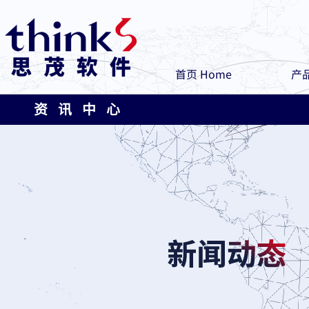
首页 Home
产品
资 讯 中 心