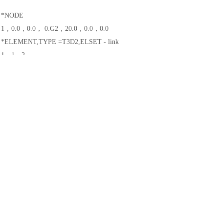
土木建筑
*NODE
1，0.0，0.0， 0.G2，20.0，0.0，0.0
*ELEMENT,TYPE =T3D2,ELSET - link
1，1，2
*SOLID SECTION,ELSET =link,MATERIAL = steel15.0
当出现本实例中的错误信息时，可能的原因是没有为某个部件
(或部件上
错误的。此时，可以采用下列解决方法
：
1）
在
Visualization功能模块中，使用區(CreateDisplay Group)工具显示
2）
在
Propery功能模块中，检查是否已经为这些单元赋予了截面属性。
3）
如果已经赋予了截面属性，仍然出现上述错误信息，可能的原因是截
是错误的。
提示
：
定义截面属性时，平面应力单元、平面应变单元和轴对称单元都
SECTION)
。