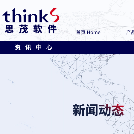
首页 Home
产品
资 讯 中 心