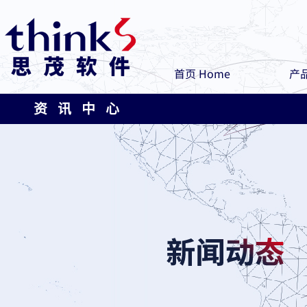
首页 Home
产品
资 讯 中 心