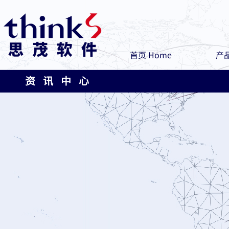
首页 Home
产品
资 讯 中 心