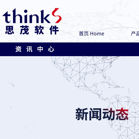
首页 Home
产品
资 讯 中 心