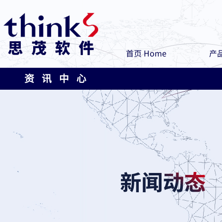
首页 Home
产品
资 讯 中 心