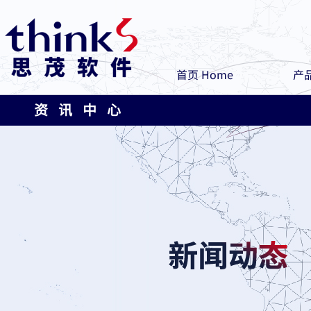
首页 Home
产品
资 讯 中 心