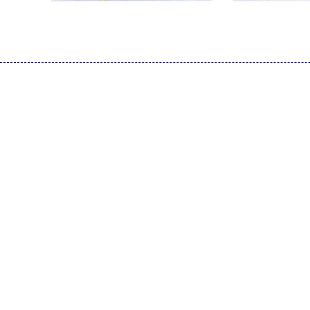
使用
Export Report，可以用Presentation(.pptx),Text Docume
使用宏
Macro
[ABAQUS]
Abaqus草图绘制约束常见问题与避坑要点