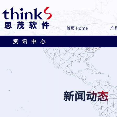
首页 Home
产品
资 讯 中 心