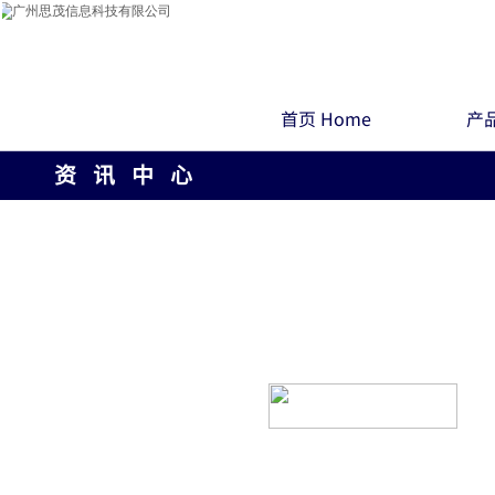
首页 Home
产品
资 讯 中 心