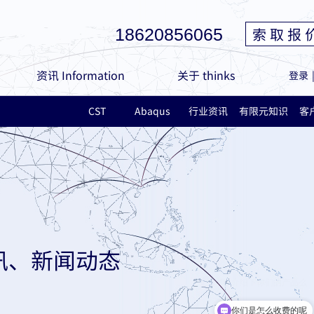
索 取 报 
18620856065
资讯 Information
关于 thinks
登录
CST
Abaqus
行业资讯
有限元知识
客
讯、新闻动态
你们是怎么收费的呢