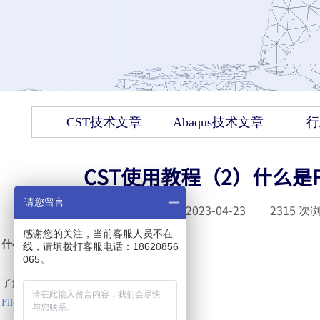
CST技术文章
Abaqus技术文章
行
CST使用教程（2）什么是Front
请您留言
发布时间 :
2023-04-23
|
2315
次浏
感谢您的关注，当前客服人员不在
什么是
Frontend License Released?
线，请填拨打客服电话：18620856
065。
了解内部功能，有效使用
License
！
File
>
Release Frontend License