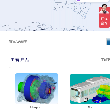
主 营 产 品
了解更
cst
Abaqus