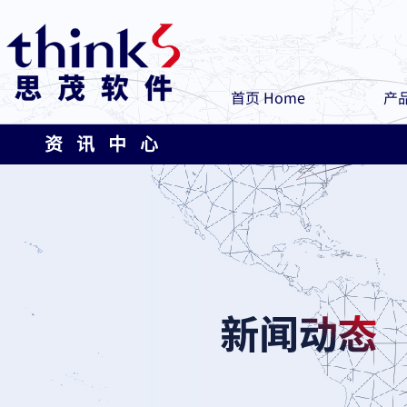
首页 Home
产品
资 讯 中 心