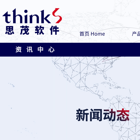
首页 Home
产品
资 讯 中 心