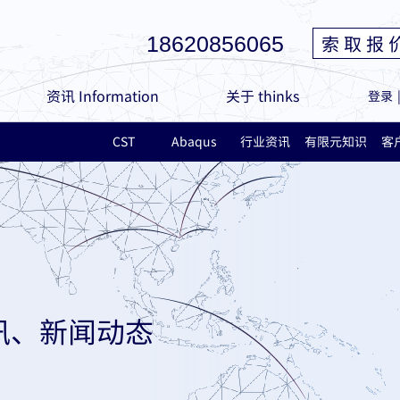
索 取 报 
18620856065
资讯 Information
关于 thinks
登录
CST
Abaqus
行业资讯
有限元知识
客
讯、新闻动态