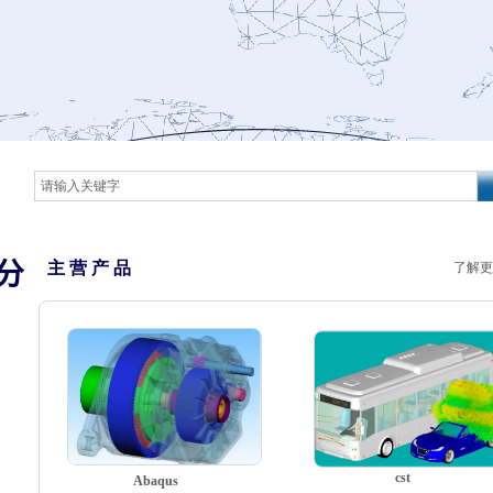
分
主 营 产 品
了解更
cst
Abaqus