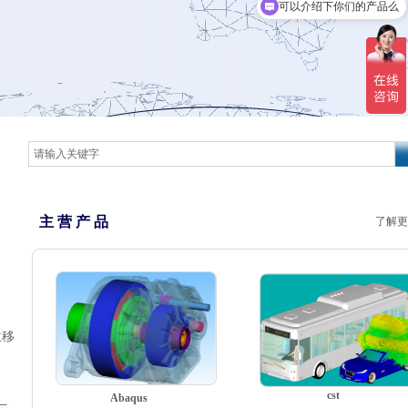
可以介绍下你们的产品么
主 营 产 品
了解更
位移
cst
Abaqus