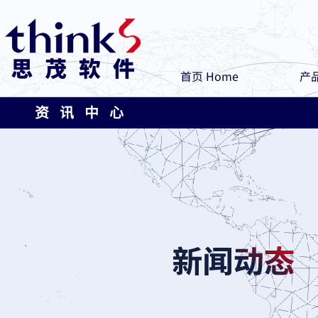
首页 Home
产品
资 讯 中 心