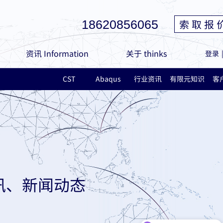
索 取 报 
18620856065
资讯 Information
关于 thinks
登录
CST
Abaqus
行业资讯
有限元知识
客
讯、新闻动态