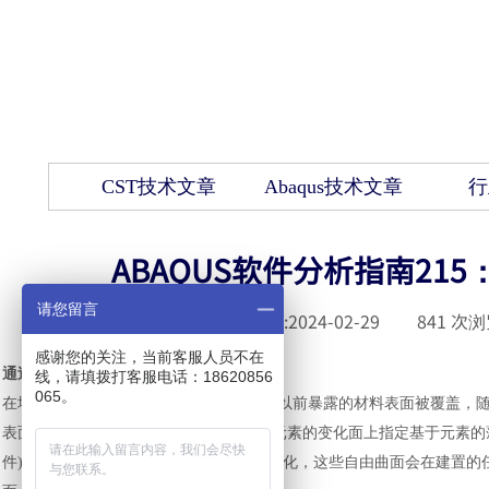
CST技术文章
Abaqus技术文章
行
ABAQUS软件分析指南2
请您留言
发布时间 :
2024-02-29
|
841
次浏
感谢您的关注，当前客服人员不在
通过对流和辐射前进保险冷却
线，请填拨打客服电话：18620856
065。
在增材制造过程中，随着新材料的沉积，以前暴露的材料表面被覆盖，
表面对流和辐射
(见Abaqus/标准中在一个元素的变化面上指定基于元素的薄
件
)。Abaqus
软件
会持续追踪自由曲面的演化，这些自由曲面会在建置的