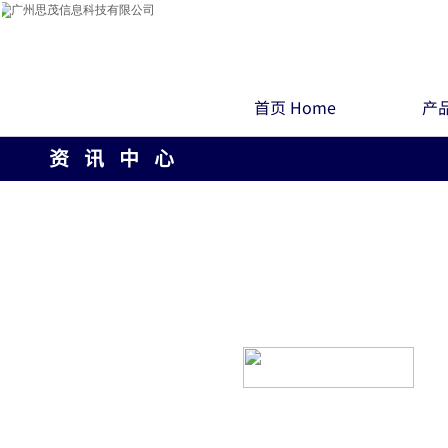
首页 Home
产品
资 讯 中 心