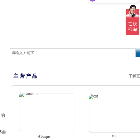
主 营 产 品
了解更
上的
些曲
cst
Abaqus