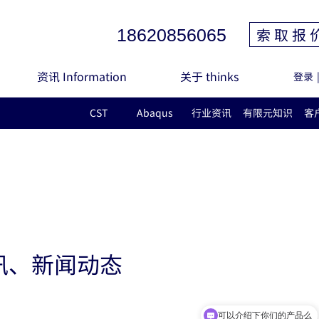
索 取 报 
18620856065
资讯 Information
关于 thinks
登录
CST
Abaqus
行业资讯
有限元知识
客
讯、新闻动态
可以介绍下你们的产品么