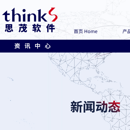
首页 Home
产品
资 讯 中 心