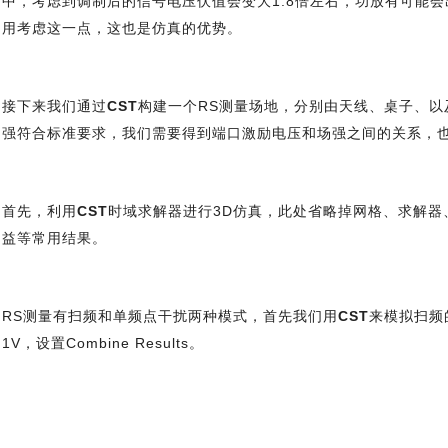
中，考虑到调制后的信号电压伏值会变大1.8倍左右，功放有可能
用考虑这一点，这也是仿真的优势。
接下来我们通过
CST
构建一个RS测量场地，分别由天线、桌子、以及
强符合标准要求，我们需要得到端口激励电压和场强之间的关系，也就是天
首先，利用
CST
时域求解器进行3D仿真，此处省略掉网格、求解器
益等常用结果。
RS测量有扫频和单频点干扰两种模式，首先我们用
CST
来模拟扫频
1V，设置Combine Results。