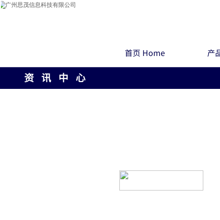
首页 Home
产品
资 讯 中 心