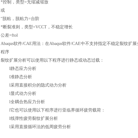
*控制，类型=无缩减缩放
或
“脱粘，脱粘力=台阶
*断裂准则，类型=VCCT，不稳定增长
公差
=ftol
Abaqus软件
/CAE用法
：
在
Abaqus软件
/CAE中不支持指定不稳定裂纹扩展
程序
裂纹扩展分析可以使用以下程序进行静态或动态过载
：
l
静态应力分析
l
准静态分析
l
采用直接积分的隐式动力分析
l
显式动力分析
l
全耦合热应力分析
l
它也可以使用以下程序进行亚临界循环疲劳载荷
：
l
线弹性疲劳裂纹扩展分析
l
采用直接循环法的低周疲劳分析