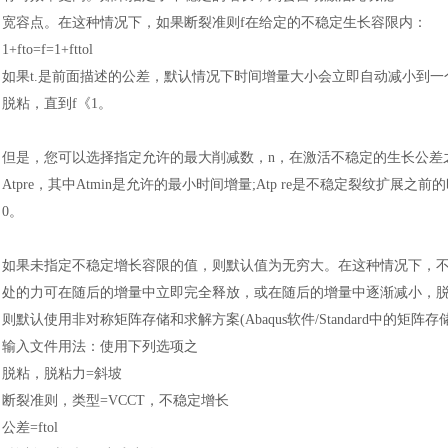
宽容点。在这种情况下，如果断裂准则
f在给定的不稳定生长容限内
：
1+fto=f=1+fttol
如果
t.是前面描述的公差，默认情况下时间增量大小会立即自动减小到一
脱粘，直到f《1。
但是，您可以选择指定允许的最大削减数，
n，在激活不稳定的生长公差
Atpre，其中Atmin是允许的最小时间增量;Atp re是不稳定裂纹扩展之
0。
如果未指定不稳定增长容限的值，则默认值为无穷大。在这种情况下，
处的力可在随后的增量中立即完全释放，或在随后的增量中逐渐减小，
则默认使用非对称矩阵存储和求解方案(
Abaqus软件
/Standard中的矩
输入文件用法
：
使用下列选项之
脱粘，脱粘力
=斜坡
断裂准则，类型
=VCCT，不稳定增长
公差
=ftol