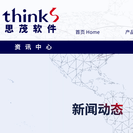
首页 Home
产品
资 讯 中 心