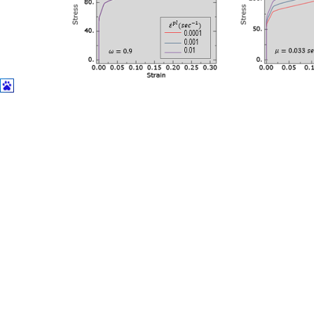
9.塑性修正
针对塑性变形发生在结构小区域内的模型，使用各向同性的纯弹性材料
10.材料多尺度的功能增强
对于具有非线性组成特性的短纤维增强复合材料，需要采用平均场均质法
V2022新增了Explicit求解器中的使用。目前仅考虑一个基体和一
*DYNAMIC,EXPLICIT分析步。主要应用于高科技行业的跌落测试。