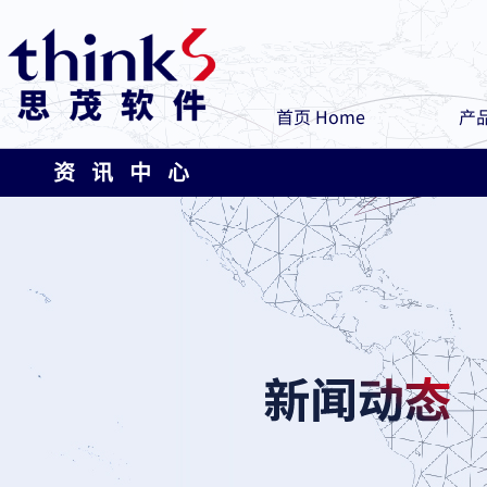
首页 Home
产品
资 讯 中 心