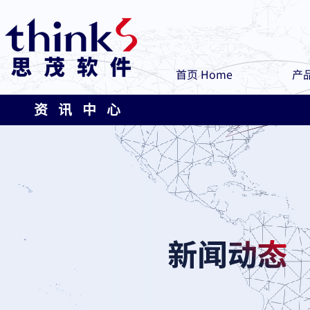
首页 Home
产品
资 讯 中 心