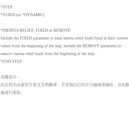
*STEP
*STATIC(or *DYNAMIC)
…
*INERTIA RELIEF, FIXED or REMOVE
Include the FIXED parameter to keep inertia relief loads fixed at their current
values from the beginning of the step; include the REMOVE parameter to
remove inertia relief loads from the beginning of the step.
*END STEP
温馨提示：
此文档为
达索
官方
英文文档
翻译，尽管我们已经尽力确保准确性，但在
服进行索取。