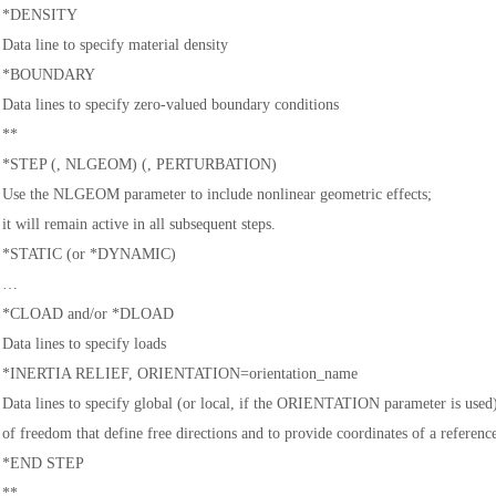
*DENSITY
Data line to specify material density
*BOUNDARY
Data lines to specify zero-valued boundary conditions
**
*STEP (, NLGEOM) (, PERTURBATION)
Use the NLGEOM parameter to include nonlinear geometric effects;
it will remain active in all subsequent steps.
*STATIC (or *DYNAMIC)
…
*CLOAD and/or *DLOAD
Data lines to specify loads
*INERTIA RELIEF, ORIENTATION=orientation_name
Data lines to specify global (or local, if the ORIENTATION parameter is used
of freedom that define free directions and to provide coordinates of a referenc
*END STEP
**