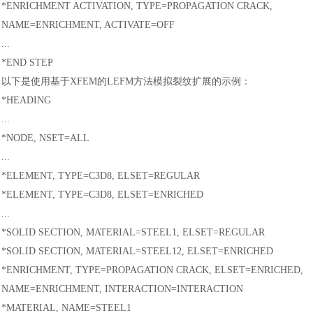
*ENRICHMENT ACTIVATION, TYPE=PROPAGATION CRACK,
NAME=ENRICHMENT, ACTIVATE=OFF
...
*END STEP
以下是使用基于
XFEM的LEFM方法模拟裂纹扩展的示例
：
*HEADING
...
*NODE, NSET=ALL
...
*ELEMENT, TYPE=C3D8, ELSET=REGULAR
汽车交通
*ELEMENT, TYPE=C3D8, ELSET=ENRICHED
...
*SOLID SECTION, MATERIAL=STEEL1, ELSET=REGULAR
*SOLID SECTION, MATERIAL=STEEL12, ELSET=ENRICHED
*ENRICHMENT, TYPE=PROPAGATION CRACK, ELSET=ENRICHED,
NAME=ENRICHMENT, INTERACTION=INTERACTION
*MATERIAL, NAME=STEEL1