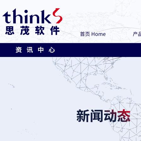
首页 Home
产品
资 讯 中 心