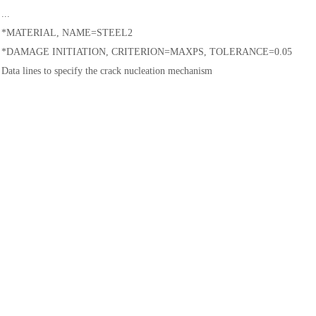
土木建筑
...
*MATERIAL, NAME=STEEL2
*DAMAGE INITIATION, CRITERION=MAXPS, TOLERANCE=0.05
Data lines to specify the crack nucleation mechanism
...
*SURFACE INTERACTION, NAME=INTERACTION
*SURFACE BEHAVIOR
*FRACTURE CRITERION, TYPE=VCCT, TOLERANCE=0.05,VISCOSITY
Data lines to specify the crack propagation criterion
...
*END STEP
下面是用扩展有限元法计算静止裂纹中的轮廓积分的一个例子
*HEADING
...
*NODE, NSET=ALL
...