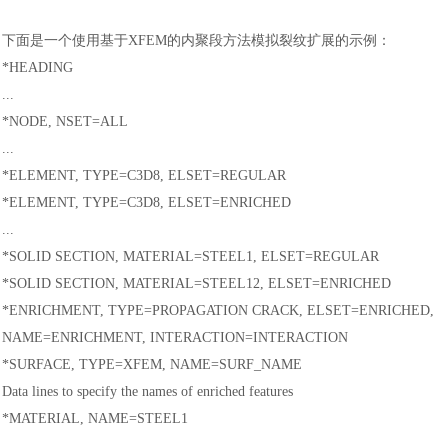
下面是一个使用基于
XFEM的内聚段方法模拟裂纹扩展的示例
：
*HEADING
...
*NODE, NSET=ALL
...
*ELEMENT, TYPE=C3D8, ELSET=REGULAR
*ELEMENT, TYPE=C3D8, ELSET=ENRICHED
...
*SOLID SECTION, MATERIAL=STEEL1, ELSET=REGULAR
*SOLID SECTION, MATERIAL=STEEL12, ELSET=ENRICHED
*ENRICHMENT, TYPE=PROPAGATION CRACK, ELSET=ENRICHED,
NAME=ENRICHMENT, INTERACTION=INTERACTION
*SURFACE, TYPE=XFEM, NAME=SURF_NAME
Data lines to specify the names of enriched features
*MATERIAL, NAME=STEEL1
...