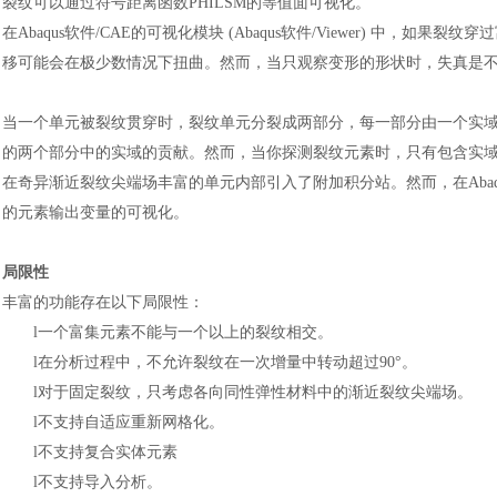
裂纹可以通过符号距离函数
PHILSM的等值面可视化。
在
Abaqus
软件
/CAE的可视化模块 (Abaqus
软件
/Viewer) 中，如果
移可能会在极少数情况下扭曲。然而，当只观察变形的形状时，失真是
当一个单元被裂纹贯穿时，裂纹单元分裂成两部分，每一部分由一个实
的两个部分中的实域的贡献。然而，当你探测裂纹元素时，只有包含实域
在奇异渐近裂纹尖端场丰富的单元内部引入了附加积分站。然而，在Abaq
的元素输出变量的可视化。
局限性
丰富的功能存在以下局限性
：
l
一个富集元素不能与一个以上的裂纹相交。
l
在分析过程中，不允许裂纹在一次增量中转动超过
90°。
l
对于固定裂纹，只考虑各向同性弹性材料中的渐近裂纹尖端场。
l
不支持自适应重新网格化。
l
不支持复合实体元素
l
不支持导入分析。