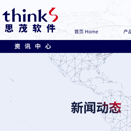
首页 Home
产品
资 讯 中 心