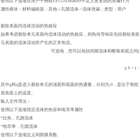
使用以下选项在用户子例程
UFLUIDleakoff中定义更复杂的泄漏行为
属性模块
：
材料编辑器
：
其他
->孔隙流体->流体泄漏
：
类型
：
用户
裂纹表面内流体流动的热效应
如果考虑裂纹单元表面内流体流动的热效应，则热传导响应包括裂纹表
元表面的流体流动所产生的正常热流。
可选地，您可以包括间隙流体和断裂表面之间
q h = ( -
其中
g和q是进入裂纹单元的顶面和底面的热通量，分别为;0，是位于裂
底表面上的温度。
输入文件用法
：
使用以下选项指定流体的热容和电导率属性
*比热，孔隙流体
*电导率，孔隙流体
使用以下选项定义间隙膜系数
: