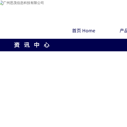
首页 Home
产品
资 讯 中 心