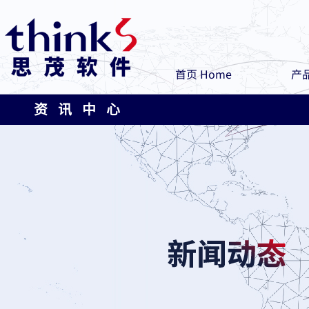
首页 Home
产品
资 讯 中 心