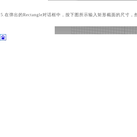
5.在弹出的Rectangle对话框中，按下图所示输入矩形截面的尺寸
6.创建线圈的路径：在Modeling选项卡下，点击Local WCS图标，
弹出Transform Local Coordinate System对话框，将局部坐标系