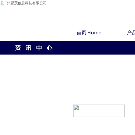
首页 Home
产品
资 讯 中 心