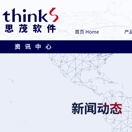
首页 Home
产品
资 讯 中 心