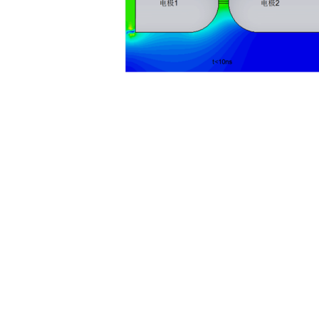
土木建筑
时变磁导材料的设置方法与时变电导率材料的设置方法相同。磁导
特性。磁导的大小不仅与材料的磁导率有关，还与材料的导磁面积
如下图所示，在
New Material对话框中Conductivity选项
Parameters按钮。