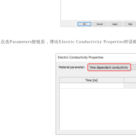
点击
Parameters按钮后，弹出Electric Conductivity Propert