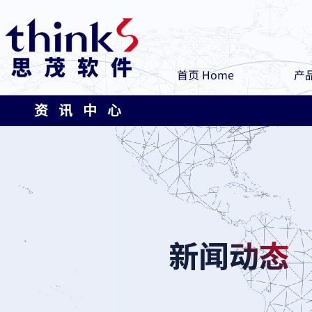
首页 Home
产品
资 讯 中 心