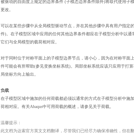
被驱动的自由度上规定的边界条件
(子模态边界条件除外)将取代使用子模
更改。
可以在某些步骤中从全局模型驱动节点，并在其他步骤中具有用户指定
件)。在子模型区域中应用的任何其他边界条件都应在子模型分析中以通
它们与全局模型的载荷相对应。
对于同时位于对称平面上的子模型边界节点，请小心，因为在对称平面
件可能会有所帮助
(参见变换坐标系统)。局部坐标系统应该只应用于打
局坐标方向上输出。
负载
在子模型区域中施加的任何荷载都必须以通常的方式在子模型分析中施
荷相对应。有关
Abaqus中可用荷载的概述，请参见关于荷载。
温馨提示：
此文档为
达索
官方
英文文档
翻译，尽管我们已经尽力确保准确性，但在