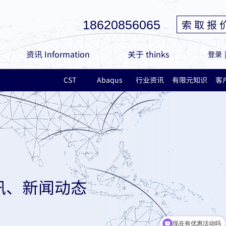
索 取 报 
18620856065
资讯 Information
关于 thinks
登录
CST
Abaqus
行业资讯
有限元知识
客
讯、新闻动态
现在有优惠活动吗