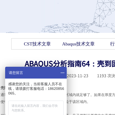
CST技术文章
Abaqus技术文章
行
ABAQUS分析指南64：壳
请您留言
发布时间 :
2023-11-23
|
1193
次浏
感谢您的关注，当前客服人员不在
壳
到
固子模型中横向剪切应力的传递
线，请填拨打客服电话：18620856
065。
通常最接近壳参考表面的节点层位于中心区域内就足够了。如果在厚度
使中心区域的尺寸足够大，以使多层节点位于该区域内。