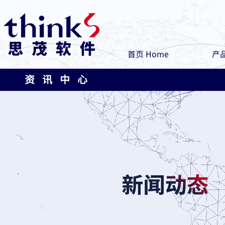
首页 Home
产品
资 讯 中 心