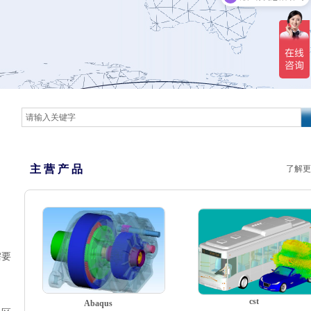
主 营 产 品
了解更
需要
cst
Abaqus