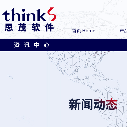
首页 Home
产品
资 讯 中 心