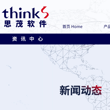
首页 Home
产品
资 讯 中 心