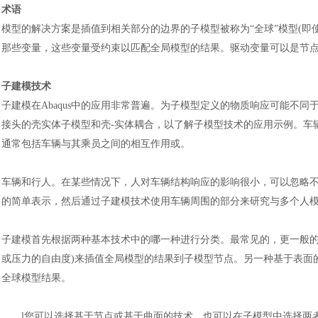
术语
模型的解决方案是插值到相关部分的边界的子模型被称为
“全球”模型(
那些变量，这些变量受约束以匹配全局模型的结果。驱动变量可以是节
子建模技术
子建模在
Abaqus中的应用非常普遍。为子模型定义的物质响应可能不
接头的壳实体子模型和壳-实体耦合，以了解子模型技术的应用示例。车
通常包括车辆与其乘员之间的相互作用或
。
车辆和行人。在某些情况下，人对车辆结构响应的影响很小，可以忽略
的简单表示，然后通过子建模技术使用车辆周围的部分来研究与多个人
子建模首先根据两种基本技术中的哪一种进行分类。最常见的，更一般
或压力的自由度)来插值全局模型的结果到子模型节点。另一种基于表面
全球模型结果。
l
您可以选择基于节点或基于曲面的技术，也可以在子模型中选择两