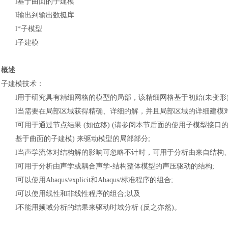
l
基于曲面的子建模
l
输出到输出数挺库
l
*子模型
l
子建模
概述
子建模技术
：
l
用于研究具有精细网格的模型的局部，该精细网格基于初始
(未变
l
当需要在局部区域获得精确、详细的解，并且局部区域的详细建模
l
可用于通过节点结果
(如位移) (请参阅本节后面的使用子模型接口
基于曲面的子建模) 来驱动模型的局部部分;
l
当声学流体对结构解的影响可忽略不计时，可用于分析由来自结构
l
可用于分析由声学或耦合声学
-结构整体模型的声压驱动的结构;
l
可以使用
Abaqus/explicit和Abaqus/标准程序的组合;
l
可以使用线性和非线性程序的组合
;以及
l
不能用频域分析的结果来驱动时域分析
(反之亦然)。