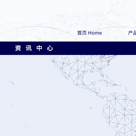
首页 Home
产品
资 讯 中 心