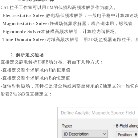
CST粒子工作室可以用EM的低频和高频求解器作为输入。
-Electrostatics Solve
r静电场低频求解器：一般电子枪中计算加速
-Magnetostatics Solver
静磁场低频求解器：耦合磁体用，螺线管、
-Eigenmode Solver
本征模高频求解器：计算腔内谐振场。
-Time Domain Solver
时域高频求解器：用
3D场监视器追踪粒子。
2. 解析定义磁场
直接定义静电解析
H和B场分布。有如下几种方式：
-直接定义整个求解域内H的恒定值
-直接定义整个求解域内B的恒定值
-旋转对称磁场，其特征是沿全局或局部坐标系的Z轴定义的一维切
沿着
Z轴的B值直接定义：