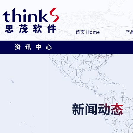
首页 Home
产品
资 讯 中 心