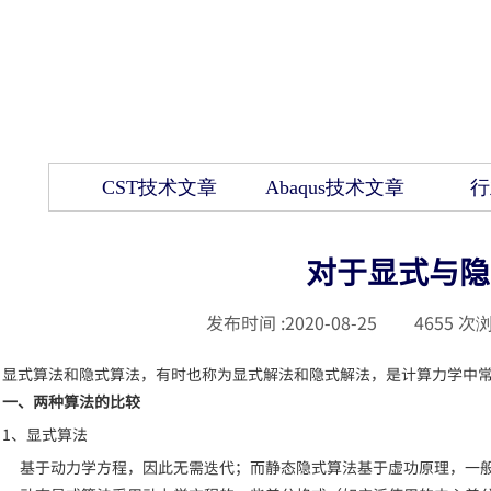
CST技术文章
Abaqus技术文章
行
对于显式与隐
发布时间 :
2020-08-25
|
4655
次浏
显式算法和隐式算法，有时也称为显式解法和隐式解法，是计算力学中
一、两种算法的比较
1
、显式算法
基于动力学方程，因此无需迭代；而静态隐式算法基于虚功原理，一