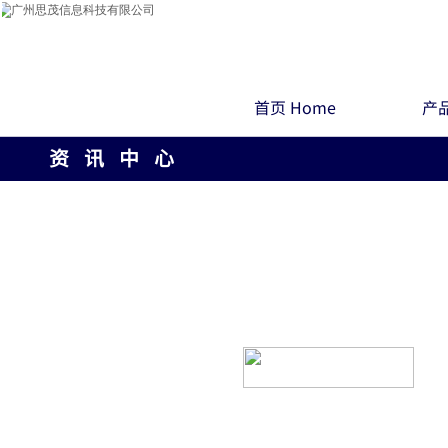
首页 Home
产品
资 讯 中 心