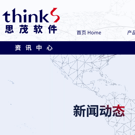
首页 Home
产品
资 讯 中 心