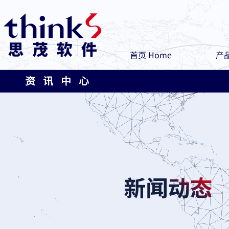
首页 Home
产品
资 讯 中 心