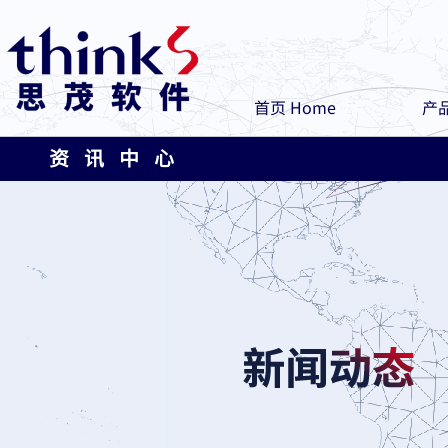
首页 Home
产品
资 讯 中 心