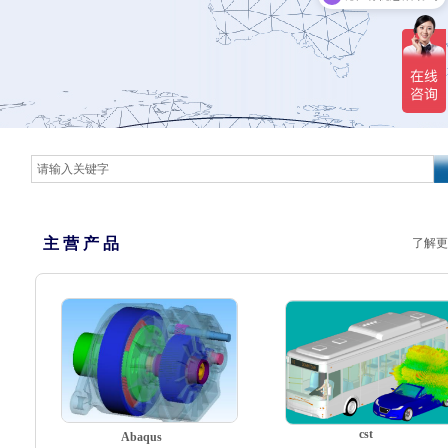
主 营 产 品
了解更
cst
Abaqus