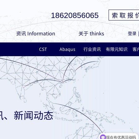
索 取 报 
18620856065
资讯 Information
关于 thinks
登录
CST
Abaqus
行业资讯
有限元知识
客
讯、新闻动态
现在有优惠活动吗