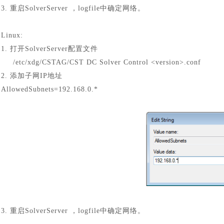
3. 重启SolverServer ，logfile中确定网络。
Linux:
1. 打开SolverServer配置文件
/etc/xdg/CSTAG/CST DC Solver Control <version>.conf
2. 添加子网IP地址
AllowedSubnets=192.168.0.*
3. 重启SolverServer ，logfile中确定网络。