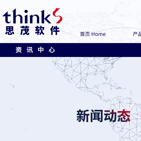
首页 Home
产品
资 讯 中 心