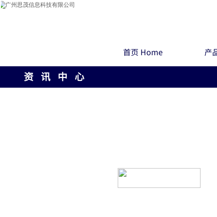
首页 Home
产品
资 讯 中 心