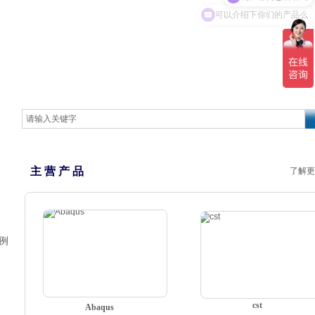
可以介绍下你们的产品么
主 营 产 品
了解更
例
cst
Abaqus