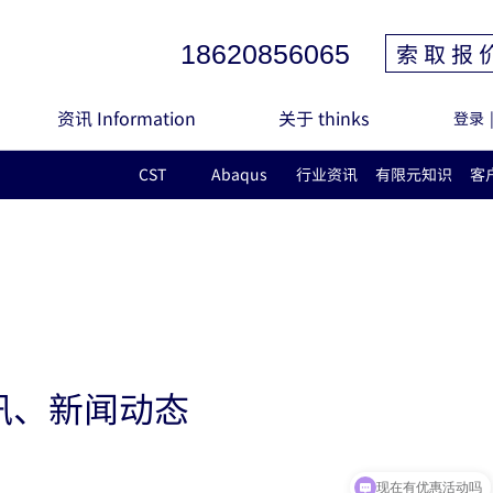
索 取 报 
18620856065
资讯 Information
关于 thinks
登录
CST
Abaqus
行业资讯
有限元知识
客
讯、新闻动态
现在有优惠活动吗