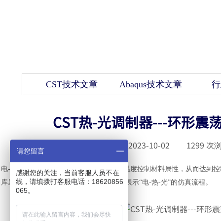
CST技术文章
Abaqus技术文章
行
CST热-光调制器---环
发布时间 :
2023-10-02
|
1299
次浏
请您留言
电
-热-光调制器是用电生热，然后用不同温度控制材料属性，从而达到
感谢您的关注，当前客服人员不在
线，请填拨打客服电话：18620856
库里面有环形振荡器），加上钨丝，然后展示“电-热-光”的仿真流程。
065。