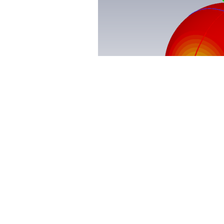
土木建筑
这就是
AR
结果的特性，
40dB
的地方是线性极化的意思，由于不能
但是一般没必要。其中蓝色的区域就比较有意思了，越蓝越接近圆
有乾坤）。