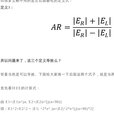
而很多文献中用的是左右圆极化的定义式：
定义
3：
所以问题来了，这三个定义等效么？
答案当然是可以等效。下面给大家推一下后面这两个式子，就是当
首先看
IEEE
的计算式：
由
E1=|E1|e^jα, E2=|E2|e^[j(α+90)]
得：
E1^2+E2^2 = |E1| ^2*e^ jα+|E2|^2*e^[j(α+90)*2]