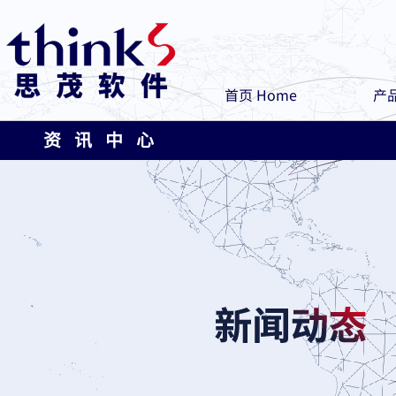
首页 Home
产品
资 讯 中 心