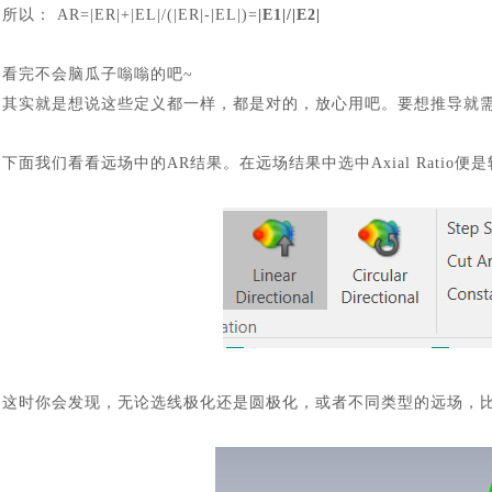
所以：
AR=|ER|+|EL|/(|ER|-|EL|)=
|E1|/|E2|
看完不会脑瓜子嗡嗡的吧
~
其实就是想说这些定义都一样，都是对的，放心用吧。要想推导就
下面我们看看远场中的
AR
结果。在远场结果中选中
Axial Ratio
便是
汽车交通
这时你会发现，无论选线极化还是圆极化，或者不同类型的远场，