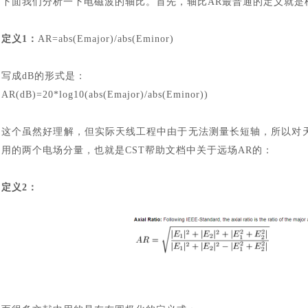
下面我们分析一下电磁波的轴比。首先，轴比
AR
最普通的定义就是
定义
1：
AR=abs(Emajor)/abs(Eminor)
写成
dB
的形式是：
AR(dB)=20*log10(abs(Emajor)/abs(Eminor))
这个虽然好理解，但实际天线工程中由于无法测量长短轴，所以对
用的两个电场分量，也就是
CST
帮助文档中关于远场
AR的：
定义
2：