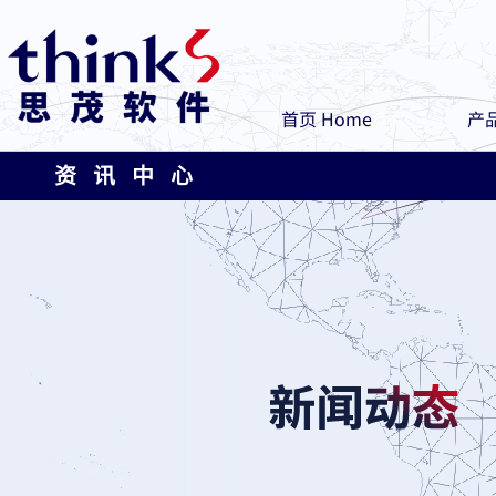
首页 Home
产品
资 讯 中 心