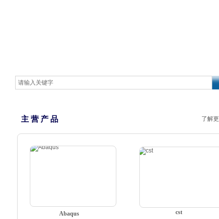
主 营 产 品
了解更
cst
Abaqus