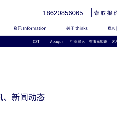
索 取 报 
18620856065
资讯 Information
关于 thinks
登录
CST
Abaqus
行业资讯
有限元知识
客
讯、新闻动态