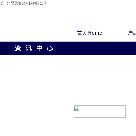
首页 Home
产品
资 讯 中 心