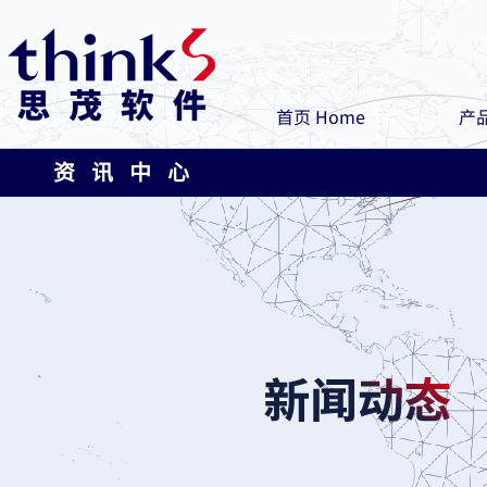
首页 Home
产品
资 讯 中 心