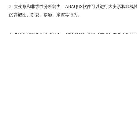
土木建筑
3.
大变形和非线性分析能力：
ABAQUS
软件
可以进行大变形和非线
的弹塑性、断裂、接触、摩擦等行为。
4.
多物体相互作用分析能力：
ABAQUS
软件
可以
模拟仿真
多个物体
统，并考虑它们之间的相互影响。
5.
自定义材料模型和元素：
ABAQUS
软件
允许用户自定义材料模型
系和元素的性能。
6.
并行计算和高性能计算能力：
ABAQUS
软件
具有并行计算和高性
计算效率。
7.
用户友好的界面：
ABAQUS
软件
提供了直观的用户界面（
Abaq
了丰富的后处理功能，用于可视化和分析
模拟仿真
结果。