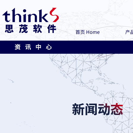
首页 Home
产品
资 讯 中 心