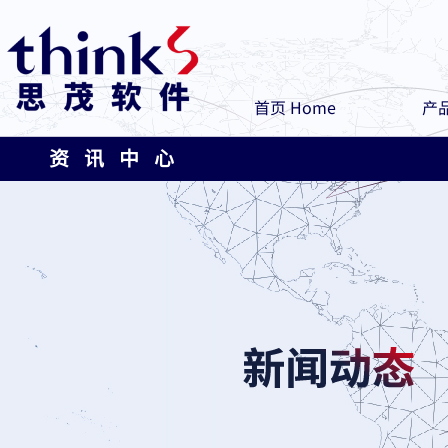
首页 Home
产品
资 讯 中 心