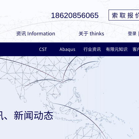
索 取 报 
18620856065
资讯 Information
关于 thinks
登录
CST
Abaqus
行业资讯
有限元知识
客
讯、新闻动态