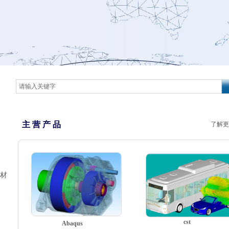
主 营 产 品
了解更
材
cst
Abaqus