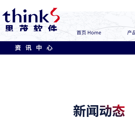
首页 Home
产品
资 讯 中 心