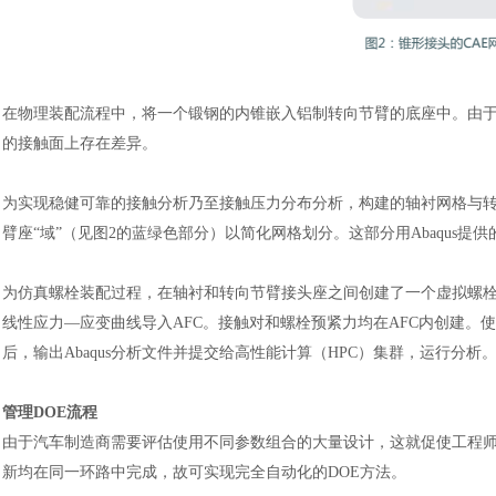
在物理装配流程中，将一个锻钢的内锥嵌入铝制转向节臂的底座中。由
的接触面上存在差异。
为实现稳健可靠的接触分析乃至接触压力分布分析，构建的轴衬网格与
臂座
“域”（见图2的蓝绿色部分）以简化网格划分。这部分用Abaqus提供
为仿真螺栓装配过程，在轴衬和转向节臂接头座之间创建了一个虚拟螺
线性应力
—应变曲线导入AFC。接触对和螺栓预紧力均在AFC内创建。使
后，输出Abaqus分析文件并提交给高性能计算（HPC）集群，运行分析
管理
DOE流程
由于
汽车制造商
需要评估使用不同参数组合的大量设计，这就促使工程
新均在同一环路中完成，故可实现完全自动化的DOE方法。