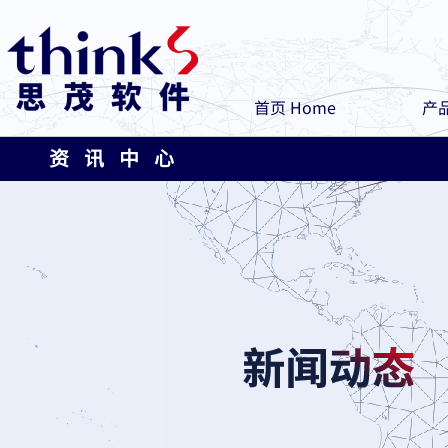
首页 Home
产品
资 讯 中 心