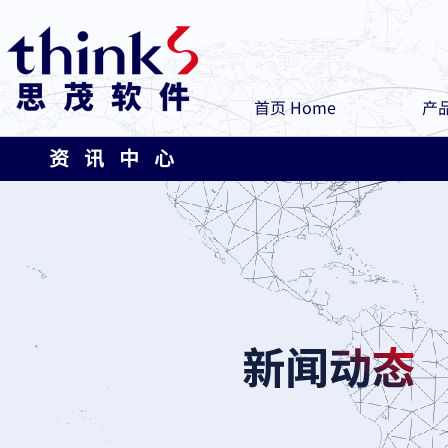
首页 Home
产品
资 讯 中 心