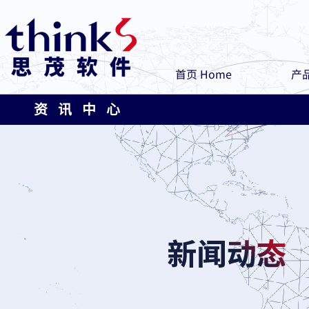
首页 Home
产品
资 讯 中 心