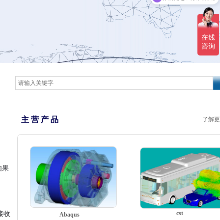
主 营 产 品
了解更
如果
cst
接收
Abaqus