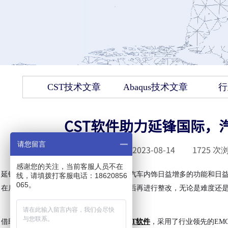
CST技术文章
Abaqus技术文章
行
CST软件助力延锋国际，
请您留言
发布时间 :
2023-08-14
|
1725
次浏
感谢您的关注，当前客服人员不在
延锋国际主要生产汽车内饰部件，面对着汽车内饰日益增多的功能和日
线，请填拨打客服电话：18620856
065。
在后期验证阶段或甚至产品已经推向市场后再进行整改，无论是难度还
借助达索系统三维全波电磁场仿真工具
CST软件
，采用了行业领先的EM