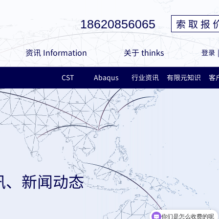
索 取 报 
18620856065
资讯 Information
关于 thinks
登录
CST
Abaqus
行业资讯
有限元知识
客
讯、新闻动态
你们是怎么收费的呢