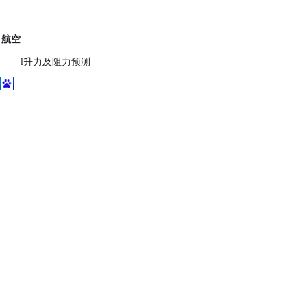
土木建筑
航空
l
升力及阻力预测
l
压力和表面摩擦载荷分布
l
起落架部署，襟翼移动配置和旋转翼
l
气动声学
l
通风和气候控制系统
l
跨音速和超音速流动
·
土木建筑
l
建筑物，桥梁和其他建筑风荷载
l
海洋结构，大坝溢洪道和洪水的自由表面分析
l
室内空间的供热，空调和通风