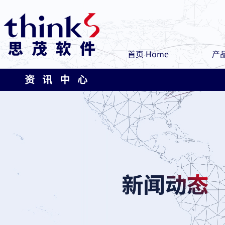
首页 Home
产品
资 讯 中 心