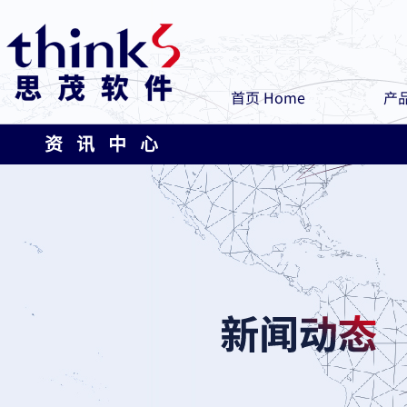
首页 Home
产品
资 讯 中 心