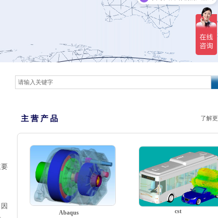
主 营 产 品
了解更
主要
，因
cst
Abaqus