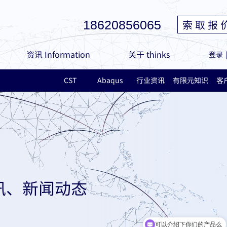
索 取 报 
18620856065
资讯 Information
关于 thinks
登录
CST
Abaqus
行业资讯
有限元知识
客
讯、新闻动态
可以介绍下你们的产品么