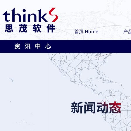
首页 Home
产品
资 讯 中 心