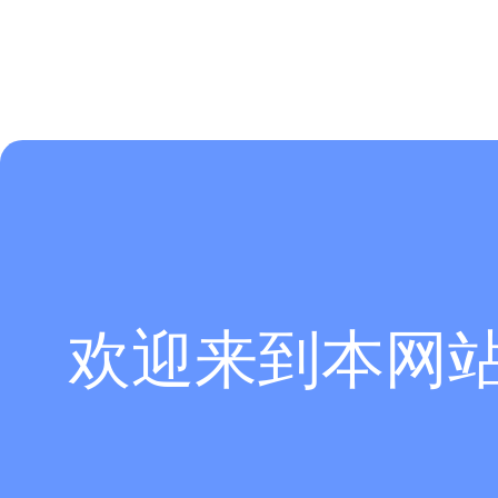
欢迎来到本网
[ABAQUS]
Abaqus草图绘制约束常见问题与避坑要点
[ABAQUS]
Abaqus 接触区域网格细化要点
[ABAQUS]
Abaqus非线性结构计算收敛慢优化方法？